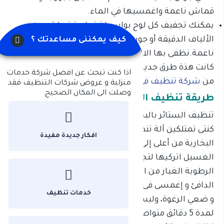
قماش ناعمة واغمسيها في الماء.
يمكنك تجفيف كل لوح بواسطة قطعة قماش من
الألياف الدقيقة أو جورب جاف أو خرقة قطنية
كيف يمكننى مساعدتك ؟
ناعمة.نظفى بها الالواح بعد تثبيتها بحركات دائرية.
كانت هذة طرق جديدة لتنظيف الستائر بانواعها مقدمة
اذا كنت تبحث عن افضل شركة خدمات
من
شركة تنظيف في ابوطبي
منزلية و عروض شركات التنظيف فقد
وصلت الى المكان الصحيح.
طريقة تنظيف الستائر بدون فكها
تنظيف الستائر بالبخار و إزالة الروائح مهمة سهلة إذا
كنتى تمتلكين آلة تنظيف بالبخار.وذلك بتمرير رأس الآلة
افكار جديدة مفيدة
البخارية من أعلى إلى أسفل.الاهم من ذلك كلة بعد
الغسيل اتركيها لتجف دون فتح النوافذ، حتى لا تجذب
الرطوبة الغبار من الخارج. امزجى سائل الجلي بالماء
الدافئ و إغمسى فى المزيج إسفنجة نظيفة، و اعصريها
خدمات تنظيف
و ضعي الرغوة، وليس السائل على البقعة المراد إزالتها
لمدة 5 دقائق متواصلة، ثم أزيلي الرغوة بإسفنجة جافة.