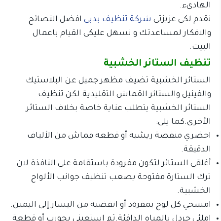
الهادىء.
نقدم لكى عزيزتى
شركة تنظيف بدبى
افضل النصائح
والافكار لمساعدتك و نسهل عليكى القيام باعمال
البيت.
تنظيف الستائر الخشبية
الستائر الخشبية تضيف مظهر جميل عن البلاستيك
والفينيل والستائر القماش التقليدية.لكن تنظيف
الستائر الخشبية يتطلب عناية خاصة بخلاف الستائر
الأخرى.كما يلى:
احضري منفضة ريشية أو قطعة قماش من الألياف
الدقيقة.
أغلقي الستائر لتكون مفرودة باستقامة على النافذة.لان
ترك الستارة مفتوحة يصعب تنظيف جوانب الألواح
الخشبية.
امسحي كل لوح بمفرةد أو انفضيه من اليسار إلى اليمين.
املئي جردل بالمياه الدافئة.ثم استعينى بجورب أو قطعة