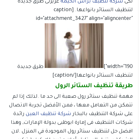
لكى
شركة تنظيف برأس الخيمة
عزيزتى طرق جديدة
لتنظيف الستائر بانواعها. [caption
id="attachment_3427" align="aligncenter"
width="190"]
طرق جديدة
لتنظيف الستائر بانواعها[/caption]
طريقة تنظيف الستائر الرول
مهمة تنظيف ستائر رول صعبة الى حد ما .لذلك إذا لم
تتمكن من التعامل معها ، فمن الأفضل تجربة الاتصال
على شركة التنظيف بالبخار
شركة تنظيف العين
رائدة
شركات التنظيف فى إمارة ابوظبى بدولة الإمارات, وهذا
افضل حل لتنظيف ستائر رول الموجودة في المنزل .لان