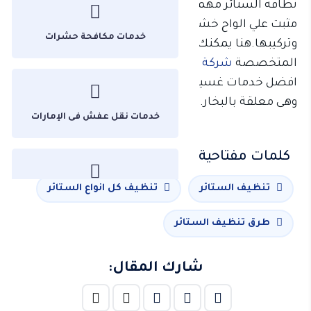
نظافه الستائر مهمة صعبة لان البعض منها يكون
مثبت علي الواح خشبية في الحائط يصعب عليكي فكها
خدمات مكافحة حشرات
وتركيبها.هنا يمكنك الاستعانة باحدى الشركات
المتخصصة
شركة تنظيف كنب فى العين
التى تقدم لكم
افضل خدمات غسيل وتعطير الستائر فى إمارة ابوظبى
وهى معلقة بالبخار.
خدمات نقل عفش فى الإمارات
كلمات مفتاحية :
تنظيف الستائر
تنظيف كل انواع الستائر
غير مصنف
طرق تنظيف الستائر
شارك المقال:
من نحن