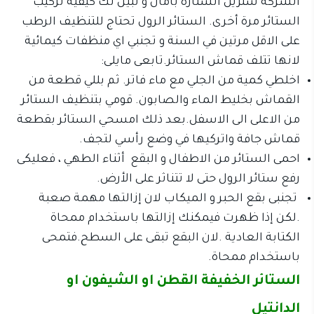
الشركة ستزيل الستارة بأمان و تبين لك كيفية تركيب
الستائر مرة أخرى. الستائر الرول تحتاج للتنظيف الرطب
على الاقل مرتين في السنة و تجنبي اي منظفات كيمائية
لانها تتلف قماش الستائر.تابعى مايلى:
اخلطي كمية من الجلي مع ماء فاتر. ثم بللي قطعة من
القماش بخليط الماء والصابون. قومي بتنظيف الستائر
من الاعلى الى الاسفل.بعد ذلك امسحي الستائر بقطعة
قماش جافة واتركيها في وضع رأسي لتجف.
احمى الستائر من الاطفال و البقع أثناء الطهي ، فعليكى
رفع ستائر الرول حتى لا تتناثر على الأرض.
تجنبى بقع الحبر و الميكاب لان إزالتها مهمة صعبة
.لكن إذا ظهرت فيمكنك إزالتها باستخدام ممحاة
الكتابة العادية .لان البقع تبقى على السطح.فتمحى
باستخدام ممحاة.
الستائر الخفيفة القطن او الشيفون او
الدانتيل