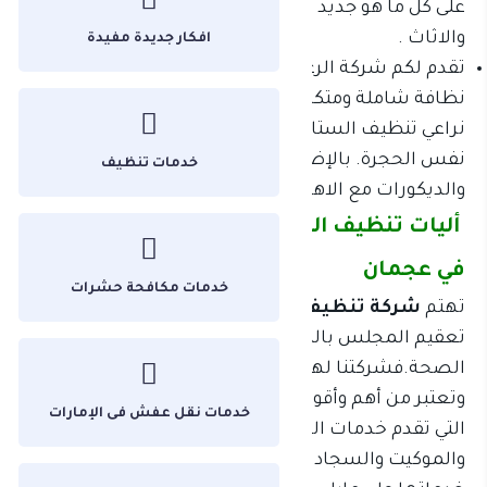
على كل ما هو جديد فى مجال تنظيف المفروشات
والاثاث .
افكار جديدة مفيدة
تقدم لكم شركة الرغد شركة تنظيف فى الإمارات خدمات
نظافة شاملة ومتكاملة .فبعد انتهاء غسيل الكنب
نراعي تنظيف الستائر والسجاد والموكيت الذي يتواجد في
نفس الحجرة. بالإضافة الى ذلك تنظيف الأنتيكات
خدمات تنظيف
والديكورات مع الاهتمام بنظافة الدرايش .
أليات تنظيف الكنب مع شركة تنظيف الكنب
في عجمان
خدمات مكافحة حشرات
تهتم
شركة تنظيف كنب فى عجمان
بالمعقمات و
تعقيم المجلس بالمواد الفعالة للمحافظة على
الصحة.فشركتنا لها خبرة طويلة فى مجال التنظيف
وتعتبر من أهم وأقوى شركات تنظيف المجالس بالبخار.
خدمات نقل عفش فى الإمارات
التي تقدم خدمات التنظيف بالبخار للمجالس والكنب
والموكيت والسجاد.وذلك بشكل رائع وتعتمد في تقديم