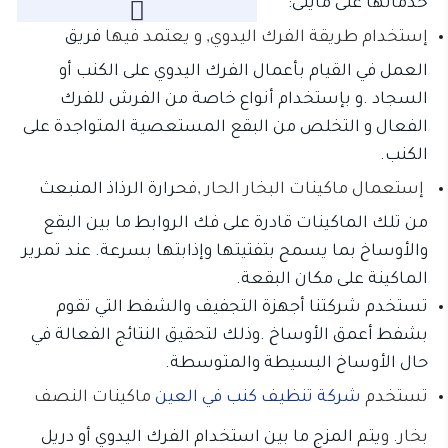
خدماتها على مايلى:
إستخدام طريقة الفرك اليدوي, و يعتمد فيها
فريق
غير مصنف
العمل في القيام بأعمال الفرك اليدوي على الكنب أو
السجاد .و بإستخدام أنواع خاصة من الفرش للفرك
الفعال و التخلص من البقع المستعصية المتواجدة على
الكنب.
من نحن
إستعمال ماكينات البخار الحار ,ف
حرارة الرذاذ المنبعث
من تلك الماكينات قادرة على فك الروابط ما بين البقع
والأوساخ بما يسمح بتفتيتها وإذابتها بسرعة. عند تمرير
الماكينة على مكان البقعة.
تستخدم شركتنا أجهزة التجفيف والشفط التي تقوم
بشفط أعمق الأوساخ .وذلك لتحقيق النتائج الفعالة في
حال الأوساخ البسيطة والمتوسطة.
تستخدم
شركة تنظيف كنب في العين
ماكينات النصف
بخار. و
يتم المزج ما بين استخدام الفرك اليدوي أو دريل