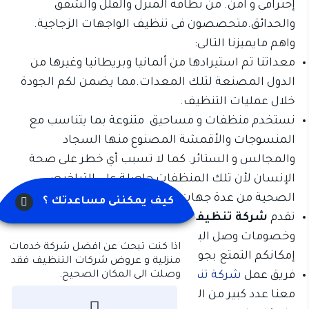
إحترافى و آمن. من نظافة المنزل والفلل والشقق
والحدائق.متحصصون فى تنظيف الواجهات الزجاجية.
واهم مايميزنا التالى:
معداتنا تم استيرادها من ألمانيا وبريطانيا وغيرها من
الدول المصنعة لتلك المعدات.مما يضمن لكم الجودة
خلال عمليات التنظيف.
نستخدم منظفات و مساحيق متنوعة بما يتناسب مع
المنسوجات والأقمشة المصنوع منها السجاد
والمجالس و الستائر. كما لا تسبب أي خطر على صحة
الإنسان لأن تلك المنظفات حاصلة على التراخيص
الصحية من عدة جهات مختلفة.
كيف يمكننى مساعدتك ؟
تقدم
شركة تنظيف كنب في عجمان
عروض هائلة
وخصومات وصل البعض منها إلى 20% .بما يجعل في
اذا كنت تبحث عن افضل شركة خدمات
إمكانكم التمتع بجودة ما نقدمه من خدمات.
منزلية و عروض شركات التنظيف فقد
وصلت الى المكان الصحيح.
فريق عمل
شركة تنظيف كنب فى راس الخيمة
خاض
معنا عدد كبير من التدريبات وما زال يستمر فى التدريب