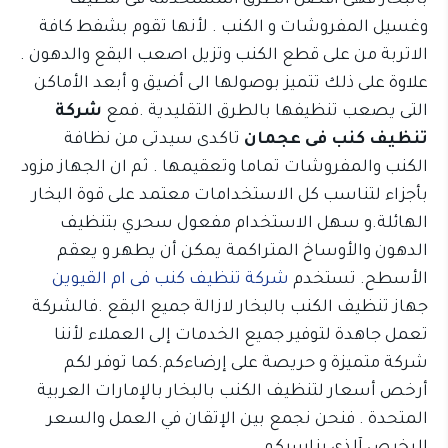
بالبخار فهى افضل الطرق المستخدمة فى تنظيف
وغسيل المفروشات و الكنب . لأنها تقوم بشفط كافة
الاتربة من على قطع الكنب وتزيل اصعب البقع والدهون .
علاوة على ذلك تتميز بوصولها الى أضيق و أبعد الأماكن
التى يصعب تنظيفها بالطرق التقليدية .فمع
شركة
تنظيف كنب فى عجمان
تاكدى سيدتى من نظافة
الكنب والمفروشات تماما وتعقيمها . ثم ان الجهاز مزود
بأجزاء لتناسب كل الاستخدامات معتمد على قوة البخار
الهائلة.و سهل الاستخدام مفعول سحري بتنظيف
الدهون والأوساخ المتراكمة يمكن أن يطهر و يعقم
الأسطح. تستخدم
شركة تنظيف كنب فى ام القيوين
جهاز تنظيف الكنب بالبخار لازالة جميع البقع .فالشركة
تعمل جاهدة لتوفير جميع الخدمات إلى العملاء لأننا
شركة متميزة و حريصة على إرضاءكم.كما توفر لكم
أرخص أسعار لتنظيف الكنب بالبخار بالإمارات العربية
المتحدة . فنحن نجمع بين الإتقان في العمل والسعر