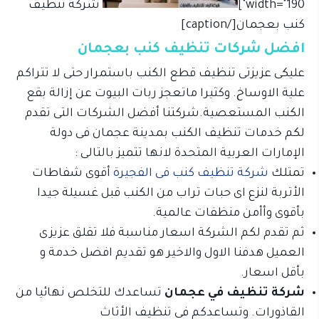
width="190"]
شركة تنظيف
كنب بعجمان[/caption]
افضل شركات تنظيف كنب بعجمان
عليكى عزيزتى تنظيف قطع الكنب باستمرار حتى لا تتراكم
علية الاوساخ. وكثيرا ماتعجز ربات البيوت عن إزالة بقع
الكنب المستعصية.شركتنا أفضل الشركات التى تقدم
لكم خدمات تنظيف الكنب بمدينة عجمان فى دولة
الإمارات العربية المتحدة لانها تتميز بالتالى :
تمتلك
شركة تنظيف كنب فى الفجيرة
أقوى شفاطات
الأتربة لنزع اى حبات تراب من الكنب قبل غسيلة جيدا
بأقوى وأأمن منظفات عالمية.
ثم تقدم لكم الشركة اسعار مناسبة فلا تقلق عزيزى
العميل هدفنا الاول والاخير هو تقديم افضل خدمة و
بأقل اسعار.
شركة تنظيف في عجمان
تساعدك للتخلص نهائيا من
القاذورات. وتساعدكم في تنظيف الأثاث