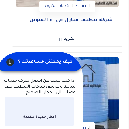
للمدينة القديمة.
admin
خدمات تنظيف
الميناء القديم.
متحف أم القيوين الوطني الذى يعد حصن أثرى يعود
شركة تنظيف منازل فى ام القيوين
تاريخه إلى عام 1768م.
حصن فلج المعلا يعتبر من أهم الحصون البرية في إمارة
المزيد
أم القيوين.
حديقة دريم لاند: وهي حديقة مائية تبلغ مساحتها ربع
مليون متر مربع وتبعد نحو 40 دقيقة قيادة في السيارة
كيف يمكننى مساعدتك ؟
عن دبي، وتتسع الحديقة لما يقرب من 10 آلاف زائر.
اذا كنت تبحث عن افضل شركة خدمات
منزلية و عروض شركات التنظيف فقد
وصلت الى المكان الصحيح.
افكار جديدة مفيدة
admin
خدمات تنظيف