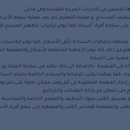
 الافضل فى الامارات العربية المتحدة وهى مايلى:
يف المسابح .و عملية التعقيم تتم بعد عملية شفط الأتربة
اظ على سلامة أفراد أسرتك.كما توفر تركيزات لتطهير المسبح كل
تلفة لحمامات السباحة بأقل الأسعار .كما توفر الكاسحات
اهم من ذلك كلة توفر الأغطية المختلفة الأشكال والمقفعة ال
 مضرة على الصحة.
له إلى المضخة .بالاضافة الى ذلك نتاكد من سلامة الصناديق
ه. كما يمكننا تركيب الإضاءة والسلالم الخاصة بحمام السباح
من إنجاز المهمة المطلوبة في أقل وقت ممكن.علاوة على ذلم نوف
تى نتمكن من إزالة الطحالب والجراثيم.
م بغسيل الكنب بمواد التنظيف والتعقيم الخاصة والمتناسبة 
الكنب والمعقمة لقماش الكنب والمعطره حتى ينعم أفراد الاس