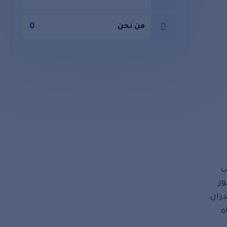
0
من نحن
ى
ر
ران.
ه