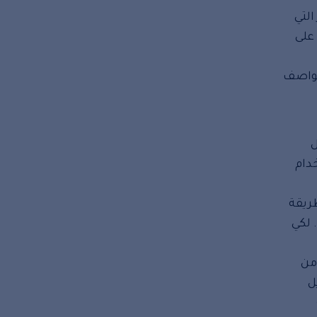
التي
على
عواصف
ل
دام
طريقة
 لكي
من
ل