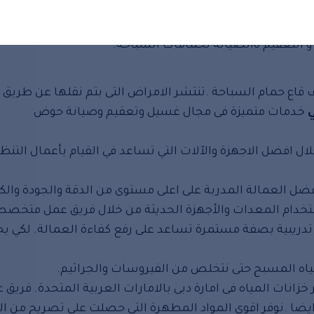
ليك مجارى و البلاعات والعمل على الصيانة الدورية لها.
 التعقيم ةالصيانة لحمامات السباحة.
قاع حمام السباحة .تنتشر الامراض التى بتم نقلها عن طريق ا
خدمات متميزة فى مجال غسيل وتعقيم وصيانة حوض
ال افضل الاجهزة والآلات التي تساعد في القيام بأعمال التن
فضل العمالة المدربة على اعلى مستوى من الدقة والجودة والكف
ستخدام المعدات والأجهزة الحديثة من خلال فريق عمل متخص
ت تدريبية بصفة مستمرة تساعد على رفع كفاءة العمالة. لكي 
اه المسبح حتى نتخلص من الفيروسات والجراثيم.
انات المياه فى امارة دبى بالامارات العربية المتحدة. فريق 
ا .نوفر اقوى المواد المطهرة التي حصلت على تصريح من ا