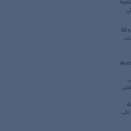
كمية
ي.
العام يكون طوله 25 متر وعرضه من 10 إلى 20 متر وعمقه لا يتجاوز العشرة أمتار. أما المسبح الأولمبي فيكون طوله 50
ات
ليها
ى
خلص
ق
لكي