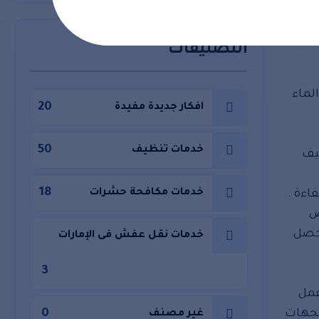
التصنيفات
لماء
20
افكار جديدة مفيدة
50
خدمات تنظيف
ظيف
18
خدمات مكافحة حشرات
اءة .
ص
يحصل
خدمات نقل عفش فى الإمارات
3
عمل
0
لجهات
غير مصنف