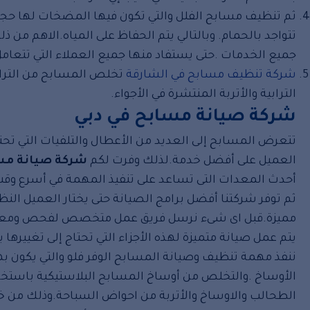
ثم تنظيف مسابح الفلل والتي تكون فيها المضخات لها حجرة م
تتواجد بالحمام. وبالتالي يتم الحفاظ على المياه.الاهم من
جميع الخدمات .حتى يستفاد منها جميع العملاء التي تتعامل
شركة تنظيف مسابح في الشارقة
تخلص المسابح من التراب
الترابية والأتربة المنتشرة في الأجواء.
شركة صيانة مسابح في دبي
تتعرض المسابح إلى العديد من الأعطال والتلفيات التي تحت
العميل على أفضل خدمة.لذلك وفرت لكم
شركة
صيانة مس
أحدث المعدات التى تساعد على تنفيذ المهمة في أسرع وقت
ثم توفر شركتنا أفضل برامج الصيانة حتى يختار العميل النظا
مميزة.قبل اى شىء نرسل فريق عمل متخصص لفحص ومعاينة 
يتم عمل صيانة متميزة لهذه الأجزاء التي تحتاج إلى تغييرها
ننفذ مهمة تنظيف وصيانة المسابح الوفر فلو والتي يكون ب
الأوساخ .والتخلص من أوساخ المسابح البلاستيكية باستخد
الطحالب والاوساخ والأتربة من احواض السباحة.وذلك من خلال 