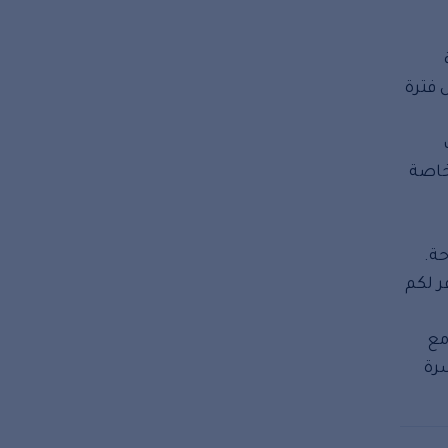
 فترة
خاصة
ة.
ر لكم
مع
رة