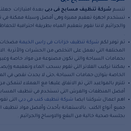
تتسم
شركة تنظيف مسابح فى دبى
بعدة امتيازات جعلتها
تستخدم اجهزة تعقيم مميزة وهى أفضل وسيلة ممكنة في تنظ
والجراثيم.لاننا نقوم بتعقيم المياه بطريقة احترافية للحف
.
ثم توفر لكم
شركة تنظيف خزانات فى راس الخيمة
مضخات مخ
المختلفة التي تعمل على التخلص من الحشرات والأتربة .ال
بحمامات السباحة والتي تكون مصنوعة من مواد خاصة وغير
يمكننا تركيب الفلاتر التي تقوم بسحب الماء وتعقيمه وإيصا
الخاصة بتوازن حمامات السباحة ,حتى لا يحدث نقص في الميا
تلتزم بالمواعيد التي تم الاتفاق عليها مع العملاء لنتمكن 
أفضل المنظفات والفرش التي تستخدم في تنظيف المسابح ح
اهم اعمال شركتنا ايضا
شركة تنظيف كنب في دبي
التى تقو
جميع أنواع الكنب .بالاستعانة بأحدث وأفضل مواد تنظيف 
بجلسة صحية خالية من البقع والاوساخ والجراثيم .