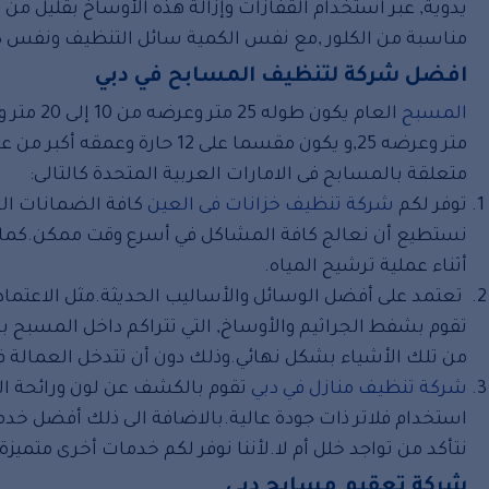
يدوية, عبر استخدام القفازات وإزالة هذه الأوساخ بقليل من 
مناسبة من الكلور ,مع نفس الكمية سائل التنظيف ونفس كم
افضل شركة لتنظيف المسابح في دبي
المسبح
متر وعرضه 25,و يكون مقسما على 12 حارة وعمقه أكبر من عشر أمتار .توفر لكم
متعلقة بالمسابح فى الامارات العربية المتحدة كالتالى:
توفر لكم
شركة تنظيف خزانات فى العين
كافة الضمانات ال
نستطيع أن نعالج كافة المشاكل في أسرع وقت ممكن.كما نت
أثناء عملية ترشيح المياه.
تعتمد على أفضل الوسائل والأساليب الحديثة.مثل الاعتماد
تقوم بشفط الجراثيم والأوساخ, التي تتراكم داخل المسبح 
من تلك الأشياء بشكل نهائي.وذلك دون أن تتدخل العمالة ف
شركة تنظيف منازل في دبي
تقوم بالكشف عن لون ورائحة ا
استخدام فلاتر ذات جودة عالية.بالاضافة الى ذلك أفضل خدم
نتأكد من تواجد خلل أم لا.لأننا نوفر لكم خدمات أخرى متميزة.
شركة تعقيم مسابح دبى