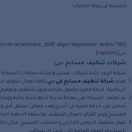
الصحية فى دولة الامارات.
[caption id="attachment_2698" align="aligncenter" width="190"]
دبي[/caption]
شركات تنظيف مسابح دبى
شركة الرغد رائدة شركات غسيل وصيانة حمامات السباحة فى ا
تقدم
شركة تنظيف مسابح في دبي
كافة اعمال تنظيف مسا
الرياضية .خدمة مميزه وفنيون متخصصون لتنظيف وتعقيم 
ثم تعتمد الشركة على عمالة مدربة لديها قدرة عالية وإمكا
تحصل على خدمة مميزة في أسرع وقت ممكن، بشكل آمن وس
المسبح ويتم القيام باعمال التنظيف بواسطه الاجهزه الخاص
نقوم بتنظيف الحوض الخارجي و ملحقات المسبح .مثال ذلك ا
باستخدام المواد الجالية التي تذيب إي شوائب.