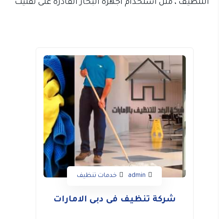
التنظيف ، مثل استخدام أجهزة البخار القادرة على تفتيت
أصعب البقع ،واستخدام أفضل المنظفات المصرح بها
من قبل وزارة الصحة ، والقوية التأثير على البقع. علاج
ارضيات الرخام،
معالجة الارضيات السيراميك،و
معالجة
الخشب البركية
،تنظيف اثاث ومفروشات
،نظافه واجهه
منازل،
تنظيف موكيت،
نظافة حمامات ومسابح،
تنظيف
مطابخ.تنظيف وتعقيم وصيانة الكنديشن وخزانات
المياة.
شركة تنظيف في دبي
تقدم خدماتها فى مجال
التنظيف والصيانة بكل حرفية واتقان فى إمارة دبي.
ففريق العمل يتنقسم الى فريقين حسب طبيعة العمل
فريق يقوم باعمال التنظيف اليدوى واخر يقةم باعمال
التنظيف بالبخار. ثم تقدم خدمات تنظيف مطاعم
مستودعات فنادق مدارس مساجد جامعات مكاتب
شركات خاصة سفارات فى إمارة دبى.غسيل وتنظيف
admin
خدمات تنظيف
الكنب والسجاد والموكيت والمجالس والستائر بالبخار
باحدث الات التنظيف بالبخار .من خلال استخدامها
شركة تنظيف فى دبى الامارات
للمنظفات والمعقمات العالمية. شركة تنظيف بدبى
تهتم باعمال التنظيف للكنب .بالاعتماد على افضل