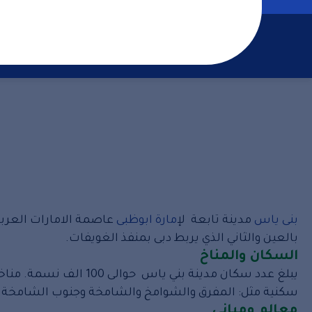
الرئيسية
خدمات مكافحة 
بنى ياس
مدينة تابعة ل
إمارة ابوظبى
بالعين والثاني الذي يربط دبى بمنفذ الغويفات.
السكان والمناخ
يبلغ عدد سكان مدينة 
سكنية مثل: المفرق والشوامخ والشامخة وجنوب الشامخة وخل
معالم ومباني