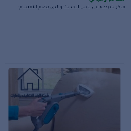
مركز شرطة بنى ياس الحديث والذي يضم الاقسام:
1- وحدة الجوازات والهجرة 2- وحدة المرور وترخيص الاليات 3- وحدة مسرح الجريمة (الادلة الجنائية)
محكمة ونيابة بني ياس (بني ياس غرب)
معهد ادنوك الفني (الموقع في مدينة الشامخة)
عيادة بني ياس الحديثة.
ولقد تم بناء العديد من الدارس مثل مدرسة جرن يافور والح
جرن يافور : تله تقع شرق المدينة.
الموقع
تقع بني ياس ابوظبي جنوب الإمارة على طول الطريق السريع 
عالم فيرارى ابوظبى. كما تضم منطقة بني ياس أبوظبي مج