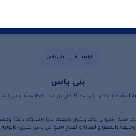
من نحن
للحجز والاستعلام
نبذه عن شركتنا
اتصل بنا
حشرات
افكار جديدة مفيدة
خدمات نقل عفش فى الإمارات
الرئيسية
بنى ياس
بنى ياس
عاصمة الامارات العربية المتحدة .وتقع على بعد 37
بني ياس حوالى 100 الف نسمة. مناخها شبة استوائى جاف ويكون صيفها حارا وشتاؤ
يفة والمعزز والعدلة والفلاح (تتبع بني ياس شرق) والوثبة 