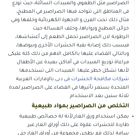
الصراصير.مثل الطعوم، والمبيدات السائلة، حيث توزع
فى المناطق التي تتواجد فيها الصراصير في المطبخ،
مثال ذلك تحت الفرن و الاجهزة الكهربائية وخلفها وفي
خزائن المطبخ وزواياها، وخلف الغسالة حيث
الرطوبة.لان الصراصير تحمل الطعم إلى أعشاشها،
فيسبب ذلك إصابة بقية الحشرات الأخرى وبيوضها،
وبالتالي القضاء عليها بالكامل.الاهم من ذلك كلة عليكى
مراعاة توزيع المبيدات في أماكن بعيدة عن الأطفال
لأنها تشكل خطر عليها. المبيدات التى تستخدمها
شركات مكافحة الحشرات فى دبى
بالإمارات العربية
المتحدة يستمر تأثيرها في القضاء على الصراصير لمدة
ثلاثة سنين بعد الاستخدام.
التخلص من الصراصير بمواد طبيعية
يمكن استخدام ورق الغار,لأنة لة خصائص طبيعية
طاردة للحشرات علاوة على ذلك أوراق الغار غير
سامة.لذلك قم بطحن مجموعة من أوراق الغار حتى