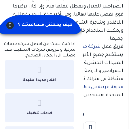
الصراصير للمنزل وتعطل تنقلها فيه، وإذا كان تركيزها
قوي تقضى عليها نهائيا. ومن أكثر هذة الزيوت فعالية
اللافندر، وشجرة الشاي، والنعناع، والأوكالبتوس،
كيف يمكننى مساعدتك ؟
ويمكنك استخدام كل زيت على حدة، أو استخدامها
جميعا.
اذا كنت تبحث عن افضل شركة خدمات
فريق عمل
شركة مكافحة حشرات فى خورفكان
محترف
منزلية و عروض شركات التنظيف فقد
يستخدم جميع الأدوات الحديثة والمتطورة،خبرة بأنواع
وصلت الى المكان الصحيح.
المبيدات الحشرية المناسبة لكافة الحشرات مثل
الصراصير والارضة والبق والفئران والذباب. إذا واجهتى اى
مشكلة فى منزلك تصفحى عزيزتى مدونة الرغد افضل
افكار جديدة مفيدة
مدونة عربية فى دولة الإمارات
العربية
المتحدة.وستجدين الحل إن شاء الله.
خدمات تنظيف
شارك المقال: