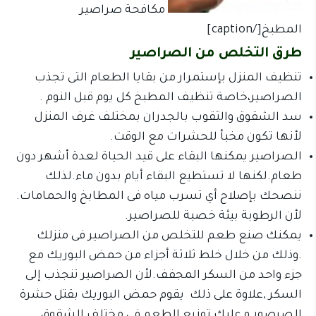
مكافحة صراصير
المطبخ[/caption]
طرق التخلص من الصراصير
تنظيف المنزل بإستمرار من بقايا الطعام التى تجذب
الصراصير،خاصة تنظيف المطبخ كل يوم قبل النوم .
سد الشقوق والثقوب بالجدران بمختلف غرف المنزل
لأنها تكون مخبأ للحشرات مع الوقت.
الصراصير يمكنها البقاء على قيد الحياة لعدة أشهر دون
طعام.لكنها لا تستطيع البقاء أيام بدون ماء.لذلك
ننصحك بإصلاح أي تسرب مياه فى المطابخ والحمامات.
لأن الرطوبة بيئة خصبة للصراصير.
يمكنك صنع طعم للتخلص من الصراصير فى منزلك
.وذلك من خلال خلط ثلاثة أجزاء من حمض البوريك مع
جزء واحد من السكر المجفف.لأن الصراصير تنجذب إلى
السكر ,علاوة على ذلك يقوم حمض البوريك بقتل حشرة
الصرصور.و عليك توزيع الطعم فى مختلف الشقوق