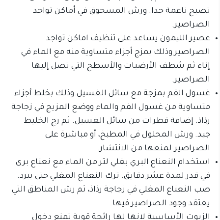
تصبح ناعمة جدا. ورش المسحوق في أماكن تواجد
الصراصير.
عصير الليمون يساعد على تنظيف اماكن تواجد
الصراصير وذلك بمزج أجزاء متساوية منه مع الماء في
إناء ثم شطف الأرضيات والأسطح التي تصل إليها
الصراصير.
غسول الفم بمزجة مع سائل الغسيل.وذلك بخلط أجزاء
متساوية من غسول الفم والماء ووضع المزيج في زجاجة
رذاذ. إضافة قطرات من سائل الغسيل. ثم رج الخليط
جيد. ورش المحلول في المطبخ، أو مباشرة على
الصراصير.لمنعها من الانتشار.
استخدام النعناع البري بغلي لتر من الماء مع نعناع برى
في قدر لمدة عشر دقايق. ترك النعناع المغلي حتى يبرد.
صب النعناع المغلي في زجاجة رذاذ، ثم رش المناطق التي
يعتقد وجود الصراصير فيها.
الزيوت الأساسية لانها لها رائحة قوية تمنع دخول