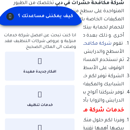
شركة مكافحة حشرات في دبي
تخلصك من الطيور
المتواجدة على سطح منزلك, و الدرايش و صناديق
كيف يمكننى مساعدتك ؟
المكيفات الخاصة بك . كما تقوم بتركيب مانع وطارد
للحمام لخماية بيتك من أثار الطيور دون العودة مرة
أخرى .و ذلك بعدة طرق مثل:
اذا كنت تبحث عن افضل شركة خدمات
منزلية و عروض شركات التنظيف فقد
تقوم
شركة مكافحة حمام فى دبى
بتثبيت شبك على
وصلت الى المكان الصحيح.
الأسطح والدرايش تقوم بطرد الحمام و كل انواع الطيور.
ثم نستخدم المسامير والأشواك التي تمنع الحمام من
الوقوف على الأسطح .
افكار جديدة مفيدة
الشركة توفر لكم خدمة تركيب أغطية من الفايبر على
الشبابيك والمكيفات.
توفر شركتنا ألواح بمنحنيات وأشكال كثيرة, لتركيبها على
الدرايش والزوايا بأمان.
خدمات تنظيف
خدمات شركة مكافحة الحشرات فى دبى
وفرنا لكم حلول متكاملة للقضاء علي بق الفراش وعلى
بيضها.أهمها تقنية البخار التى تزيل كافة الحشرات