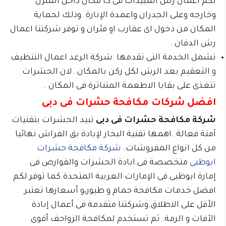
لكم أعمال رش المبيدات فى كا مكان داخل المنزل
وخارجه وعلى الجدران واعمدة الإنارة .وذلك لحماية
المكان من دخول اى عقارب او فئران و توفر شركتنا اعمال
رش الدفان .
تشمل الخدمة التى تقدمها شركة الرغد اعمال التنظيف
و التعقيم بعد الرش لكل ركن بالمكان..لان الحشرات
تتغذى على بقايا الاطعمة المتناثرة فى المكان .
افضل شركات مكافحة حشرات فى دبى
شركة مكافحة حشرات فى دبى
تبيد الحشرات بتقنيات
آمنة فعالة .اهمها تقنية البخار لإبادة بق الفراش نهائيا
من كل انواع المفروشات.
شركة مكافحة حشرات
ابوظبى
متخصصة فى ابادة الحشرات والقوارض فى
إمارة ابوظبى فى الإمارات العربية المتحدة.كما توفر لكم
افضل خدمات مكافحة حمام و طيور،و أسعارها تعتبر
الأقل على الاطلاق.وشركتنا متقدمة فى أعمال إبادة
الآفات و الرمة. ثم تستخدم لمكافحة الزواحف أقوى