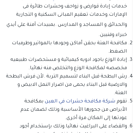
خدمات إبادة قوارض و زواحف وحشرات طائرة فى
الإمارات.وخدمات تعقيم المبانى السكنية و التجارية
والحدائق.و ال
مساجد و المدارس .
بمبيدات آمنة علي أيدي
خبراء وفنيين.
مكافحة العتة بحقن أماكن وجودها بالمواتير وطرمبات
الضغط.
إبادة الوزغ باجود ادويه كيميائية و مستحضرات طبيعيه
مخصصه لمكافحة الوزع والتخلص منه نهائيا.
رش البطحة قبل البناء لتسميم التربة .لأن فرش البطحة
والارضية قبل البناء يحمى من اضرار النمل الابيض و
العتة.
تقوم
شركة مكافحة حشرات في العين
بمكافحة
الأبراص من جحورها الأساسية.وذلك لضمان عدم
عودتها إلى المكان مرة أخرى.
والقضاء على البراغيث نهائيا.وذلك بإستخدام أجود