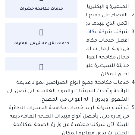
الصغيرة و البكتيريا من المفروشات.
خدمات مكافحة حشرات
القضاء على جميع الحشرات بإستخدام المصل الألماني
الآمن الذي يبيدها دون اى ضرر للافراد.
شركتنا
شركة مكافحة حشرات فى الشارقة
تقدم لكم
افضل خدمات مكافحة القوارض نهائيا فى إمارة الشارقة
خدمات نقل عفش فى الإمارات
فى دولة الإمارات العربية المتحدة.لانها خبرة طويلة فى
مجال مكافحة القوارض خلال احدث معدات و بطرق
حديثة للسيطرة عليها. ونضمن لكم عدم رجوعها مرة
اخري للمكان .
غير مصنف
خدمات مكافحة جميع انواع الصراصير .بمواد عديمة
الرائحة و أحدث المرشات والمواد الهلامية التى تصل الى
الشقوق. وبدون إزالة الاوانى من المطبخ.
ثم تقدم شركة الرغد خدمات مكافحة الحشرات الطائرة
من نحن
فى إمارة دبى , بأفضل أنواع مبيدات الصحة العامة ديقة
للبيئة .لأن شركتنا معتمدة من وزارة الصحة لمكافحة
الحشرات بدون مغادرة المكان.