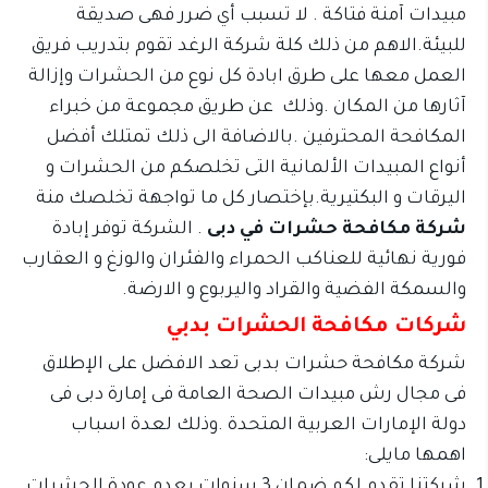
مبيدات آمنة فتاكة . لا تسبب أي ضرر فهى صديقة
للبيئة.الاهم من ذلك كلة شركة الرغد تقوم بتدريب فريق
العمل معها على طرق ابادة كل نوع من الحشرات وإزالة
آثارها من المكان .وذلك عن طريق مجموعة من خبراء
المكافحة المحترفين .بالاضافة الى ذلك تمتلك أفضل
أنواع المبيدات الألمانية التى تخلصكم من الحشرات و
اليرقات و البكتيرية.بإختصار كل ما تواجهة تخلصك منة
شركة مكافحة حشرات في دبى
. الشركة توفر إبادة
فورية نهائية للعناكب الحمراء والفئران والوزغ و العقارب
والسمكة الفضية والقراد واليربوع و الارضة.
شركات مكافحة الحشرات بدبي
شركة مكافحة حشرات بدبى تعد الافضل على الإطلاق
فى مجال رش مبيدات الصحة العامة فى إمارة دبى فى
دولة الإمارات العربية المتحدة .وذلك لعدة اسباب
اهمها مايلى:
شركتنا تقدم لكم ضمان 3 سنوات بعدم عودة الحشرات