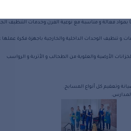
 لتشمل التالى:
ها بمواد فعالة و مناسبة مع نوعية الفرن.وخدمات التنظيف الج
ت.و تنظيف الوحدات الداخلية والخارجية باجهزة فكرة عملها ع
خزانات الأرضية والعلوية من الطحالب و الأتربة و الرواسب
انة وتعقيم كل أنواع المسابح.
المدارس.