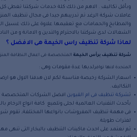
وبأقل تكاليف . الاهم من ذلك كلة خدمات شركتنا تغطي كل 
عاملات شركة الرغد تم تدريبهم جيدا فى مجال تنظيف المنز
والمطابخ والحمامات مع تعقيمها.علاوة على ذلك غسيل المو
الشغالات لدى شركتنا بالاحترام والتدين و الامانة و من الن
لما
ذا شركة تنظيف راس الخيمة هى الافضل ؟
شركة تنظيف برأس الخيمة
المتخصصة فى اعمال النظافة المنزلي
لديها عدة مقومات وهى :
المتحدة لانها توافر
اسعار الشركة رخيصة مناسبة لكم لان هدفنا الاول هو ار
التكاليف.
ث
شركة تنظيف فى ام القيوين
افضل الشركات المتخصصة فى م
بأحدث التقنيات العالمية لجلى وتلميع كافة انواع الرخام ب
فى مهمة تنظيف المفروشات بانواعها المختلفة, تقوم شركة 
لفترات طويلة.
ثم نعتمد على احدث ماكينات التنظيف بالبخار التى تنهى م