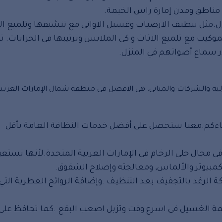
مناطق ومدن إمارة راس الخيمة.
ل.مثل تنظيف الارضيات وغسيل الاوانى مع تنشيفها وتلميع ال
كيت مع تلميع الاثاث و كى الملابس وترتيبها فى الخزانات. 
ادر سماع أصواتهم في المنزل.
ة والشركات والمبانى. هى الافضل فى منطقة شمال الإمارات العربي
ضاءكم.معنا ستحصل على أفضل خدمات النظافة العامة بأقل
جال جلى الرخام فى الإمارات العربية المتحدة.لأنها تستعي
الكمبيوتر والألماس, ومعالجته وإصلاح الشقوق.
الرغد بالتجفيف بعد التنظيف .وإضافة الروائح العطرية التي 
همة الغسيل فى اسرع وقت وتزبل اصعب البقع .كما تحافظ على