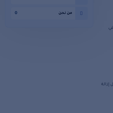
0
من نحن
في
إزالة