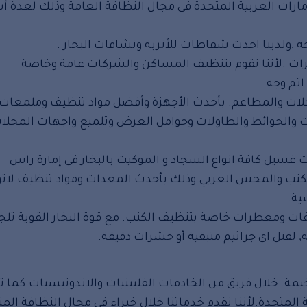
ارات العربية المتحدة فى مجال النظافة العامة وذلك لعدة أ
,ولدينا احدث شفاطات للأتربة ونشافات البخار .
ت .لأننا نقوم بتنظيف المساكن والشركات عامة وخاصة
تم وجه .
حلات والمطاعم. بأحدث الأجهزة وأفضل مواد تنظيف وملمعات
ات والحوائط والطاولات وحوامل العرض وتلميع واجهات المحلا
سيل كافة انواع السجاد و الموكيت بالبخار فى إمارة راس
كنب والمجس العربي.وذلك بأحدث المعدات ومواد تنظيف لاتؤ
ية.
فات ومعطرات خاصة بتنظيف الكنب. مع قوة البخار القوية تلج
لقتل اى جراثيم متبقية أو حشرات دقيقة.
مة. خلال فريق من الخادمات الفلبينيات والاندونيسيات.كما ت
لمتحدة.لأننا نقدم خدماتنا خلال خبراء فى مجال النظافة المنز