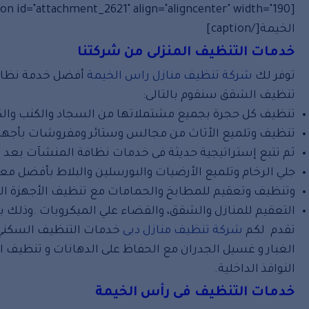
[caption id="attachment_2621" align="aligncenter" width="190"]
الخيمة[/caption]
خدمات التنظيف المنزلى من شركتنا
توفر لك
شركة تنظيف منازل راس الخيمة
أفضل خدمة نظافة 
تنظيف الشقق سنقوم بالتالى:
تنظيف كل حجرة بجميع مشتملاتها من السجاد والكنب والك
تنظيف وتلميع الأثاث من مجالس وستائر ومفروشات بأجهزة ا
ثم تتبع إستراتيجية حديثة فى خدمات نظافة المنشآت بعد 
جلي الرخام وتلميع الأرضيات والبورسلين والبلاط بأفضل مع
وتنظيف وتعقيم للمطابخ والحمامات مع تنظيف الأجهزة الإل
التعقيم للمنازل والشقق، والقضاء علي الميكروبات .وذلك بإ
تقدم لكم
شركة تنظيف منازل دبى
خدمات التنظيف السكني ال
الغبار و غسيل الجدران مع الحفاظ على الدهانات و تنظيف ا
النوافذ الداخلية.
خدمات التنظيف فى رأس الخيمة