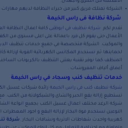
الاقمشة من التمزق والبهتان.
الشركة تمتلك فريق كبير من خبراء النظافة لديهم مهارات ع
شركة نظافة فى راس الخيمة
تقدم لكم
شركة تنظيف في ابوظبى
كافة اعمال النظافة الع
الأعمال حتى يقوم كل فرد باعمالة على اعلى مستوى من ا
والموكيت. الشركة متخصصة في جميع خدمات تنظيف الديوا
لحمايتها.ثم نستخدم المكانس الكهربائية القوية لإزالة كافة
المنظف.كما نوفر تقنية يعتني التنظيف بالكربونات الساخن
أعماق ألياف المفروشات .
خدمات تنظيف كنب وسجاد في راس الخيمة
شركة تنظيف كنب في راس الخيمة
رائدة شركات غسيل الكنب 
تستطيع إزالة بقع الحبر والشاى والشيكولاتة من الكنب. م
شركة الرغد مختلف اعمال غسيل الكنب بجميع انواعة الشام
النوعين نستخدم قوة البخار لإزالة البقع و اجود المعطرات
كهربية واحدث شفاطات الاتربة ونشافات البخار .
شركة تنظ
متفاوتة.مع احترافية التعامل مع كل انواع الموكيت عن ط