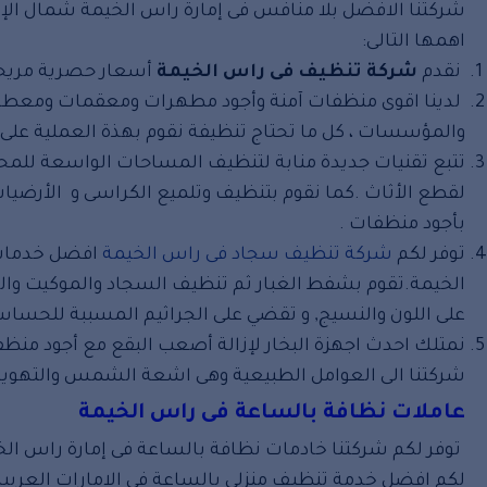
شركتنا الافضل بلا منافس فى إمارة راس الخيمة شمال الإم
اهمها التالى:
نقدم
شركة تنظيف فى راس الخيمة
أسعار حصرية مريحة 
لدينا اقوى منظفات آمنة وأجود مطهرات ومعقمات ومعطرا
والمؤسسات ، كل ما تحتاج تنظيفة نقوم بهذة العملية على ا
تتبع تقنيات جديدة منابة لتنظيف المساحات الواسعة للم
لقطع الأثاث .كما نقوم بتنظيف وتلميع الكراسى و الأرضي
بأجود منظفات .
توفر لكم
شركة تنظيف سجاد فى راس الخيمة
افضل خدمات غ
الخيمة.تقوم بشفط الغبار ثم تنظيف السجاد والموكيت وال
على اللون والنسيج, و تقضي على الجراثيم المسببة للحساس
نمتلك احدث اجهزة البخار لإزالة أصعب البقع مع أجود منظ
شركتنا الى العوامل الطبيعية وهى اشعة الشمس والتهوية, 
عاملات نظافة بالساعة فى راس الخيمة
توفر لكم شركتنا خادمات نظافة بالساعة فى إمارة راس الخي
لكم افضل خدمة تنظيف منزلي بالساعة فى الامارات العربية ا