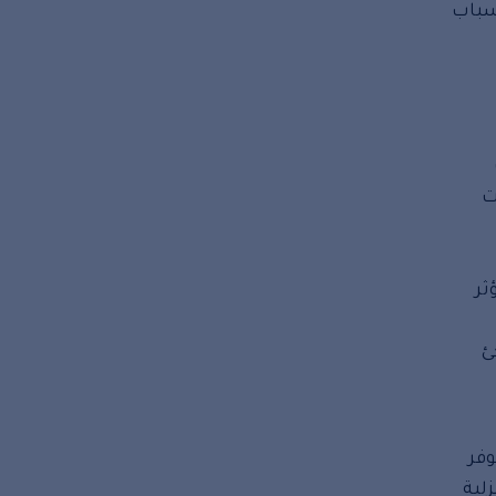
سباب
ت
ثر
ئ
وفر
لية