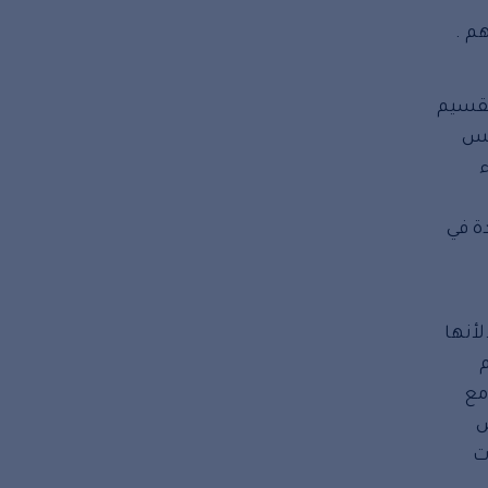
م .
تقسيم
لس
ة في
لأنها
مع
س
ت