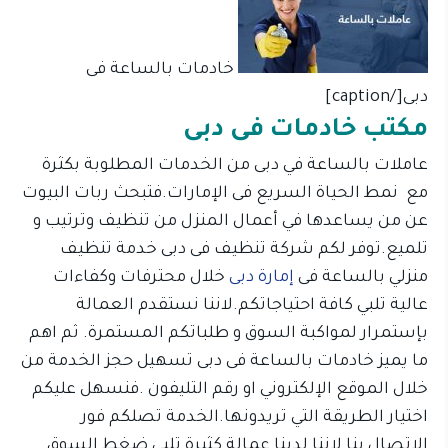
خادمات بالساعة فى
دبى[/caption]
مكتب خادمات فى دبى
عاملات بالساعة في دبى من الخدمات المطلوبة بكثرة
مع نمط الحياة السريع فى الإمارات.فتبحث ربات البيوت
عن من يساعدها في أعمال المنزل من تنظيف وترتيب و
تلميع.توفر لكم شركة تنظيف فى دبى خدمة تنظيف
منزلي بالساعة فى
إمارة دبى
خلال محترفات وكفاءات
عالية تلبي كافة احتياجاتكم.لاننا نستقدم العمالة
بإستمرار لمواكبة السوق و طلباتكم المستمرة. ثم اهم
ما يميز خادمات بالساعة فى دبى تسهيل حجز الخدمة من
خلال الموقع الإلكتروني او رقم التليفون .فنسهل عليكم
اختيار الطريقة التي تريدونها.الخدمة تصلكم فور
الاتصال بنا لاننا لدينا عمالة كثيرة تلبى ضغط السوق.